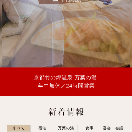
京都竹の郷温泉
万葉の湯
年中無休／24時間営業
すべて
宿泊
万葉の湯
食事
宴会・会議