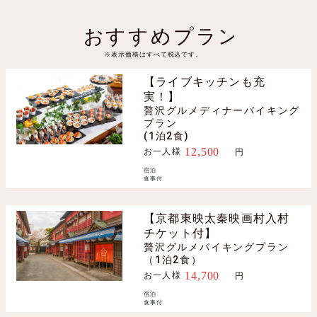
おすすめプラン
※表示価格はすべて税込です。
【ライブキッチンも充
実！】
贅沢グルメディナーバイキング
プラン
(1泊2食)
12,500
お一人様
円〜
宿泊
食事付
【京都東映太秦映画村入村
チケット付】
贅沢グルメバイキングプラン
（1泊2食）
14,700
お一人様
円〜
宿泊
食事付