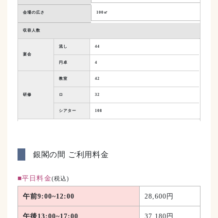
会場の広さ
100㎡
収容人数
流し
44
宴会
円卓
4
教室
42
研修
ロ
32
シアター
108
銀閣の間 ご利用料金
■平日料金
(税込)
午前
9:00~12:00
28,600円
午後
13:00~17:00
37,180円