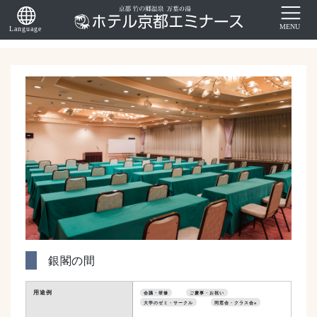
銀閣の間
用途例
会議・研修
ご慶事・お祝い
大学のゼミ・サークル
同窓会・クラス会a