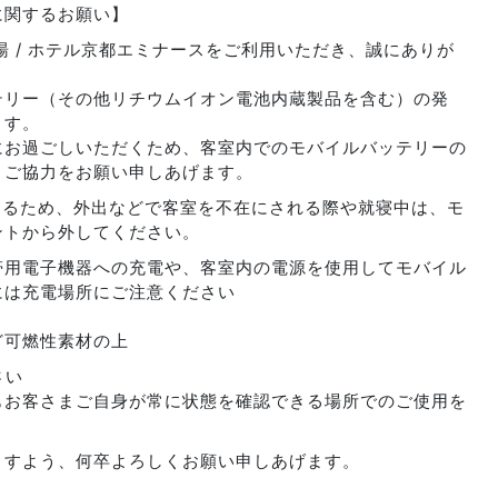
に関するお願い】
湯 / ホテル京都エミナースをご利用いただき、誠にありが
テリー（その他リチウムイオン電池内蔵製品を含む）の発
ます。
にお過ごしいただくため、客室内でのモバイルバッテリーの
りご協力をお願い申しあげます。
けるため、外出などで客室を不在にされる際や就寝中は、モ
ントから外してください。
帯用電子機器への充電や、客室内の電源を使用してモバイル
には充電場所にご注意ください
ど可燃性素材の上
さい
もお客さまご自身が常に状態を確認できる場所でのご使用を
ますよう、何卒よろしくお願い申しあげます。