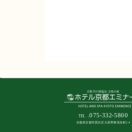
3
.
07
5
-
3
3
2
-
5
8
0
0
T
E
L
京都府京都市西京区大原野東境谷町2-4