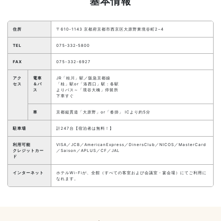
基本情報
住所
〒610-1143 京都府京都市西京区大原野東境谷町2−4
TEL
075‐332‐5800
FAX
075-332-6927
アク
電車
JR「桂川」駅／阪急京都線
セス
＆バ
「桂」駅or「洛西口」駅：各駅
ス
よりバス～「境谷大橋」停留所
下車すぐ
車
京都縦貫道「大原野」or「沓掛」 ICより約5分
駐車場
計247台【宿泊者は無料！】
利用可能
VISA／JCB／AmericanExpress／DinersClub／NICOS／MasterCard
クレジットカー
／Saison／APLUS／CF／JAL
ド
インターネット
ホテルWi-Fiが、全館（すべての客室および会議室・宴会場）にてご利用に
なれます。